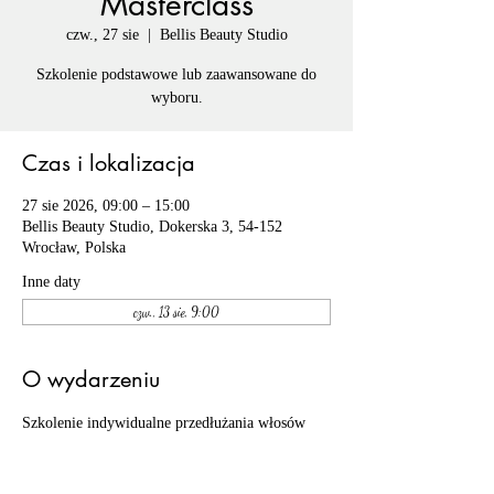
Masterclass
czw., 27 sie
  |  
Bellis Beauty Studio
Szkolenie podstawowe lub zaawansowane do
wyboru.
Czas i lokalizacja
27 sie 2026, 09:00 – 15:00
Bellis Beauty Studio, Dokerska 3, 54-152
Wrocław, Polska
Inne daty
czw., 13 sie, 9:00
O wydarzeniu
Szkolenie indywidualne przedłużania włosów 
pakiet BASIC lub MASTERCLASS do wyboru, 
więcej informacji o szkoleniach ich opis i ceny 
znajdziesz w zakładce szkolenia.