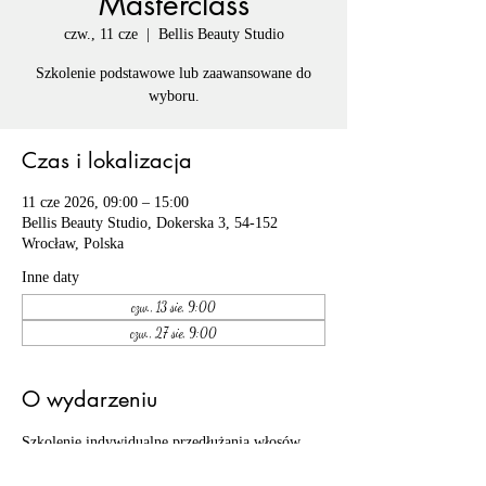
Masterclass
czw., 11 cze
  |  
Bellis Beauty Studio
Szkolenie podstawowe lub zaawansowane do
wyboru.
Czas i lokalizacja
11 cze 2026, 09:00 – 15:00
Bellis Beauty Studio, Dokerska 3, 54-152
Wrocław, Polska
Inne daty
czw., 13 sie, 9:00
czw., 27 sie, 9:00
O wydarzeniu
Szkolenie indywidualne przedłużania włosów 
pakiet BASIC lub MASTERCLASS do wyboru, 